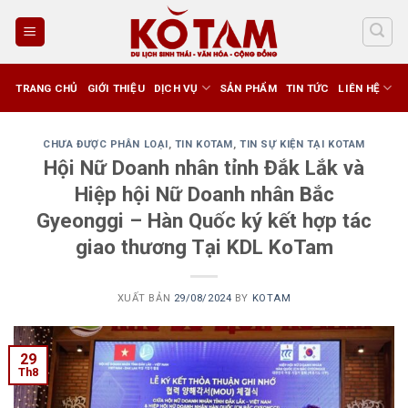
Skip
to
content
TRANG CHỦ
GIỚI THIỆU
DỊCH VỤ
SẢN PHẨM
TIN TỨC
LIÊN HỆ
CHƯA ĐƯỢC PHÂN LOẠI
,
TIN KOTAM
,
TIN SỰ KIỆN TẠI KOTAM
Hội Nữ Doanh nhân tỉnh Đắk Lắk và
Hiệp hội Nữ Doanh nhân Bắc
Gyeonggi – Hàn Quốc ký kết hợp tác
giao thương Tại KDL KoTam
XUẤT BẢN
29/08/2024
BY
KOTAM
29
Th8