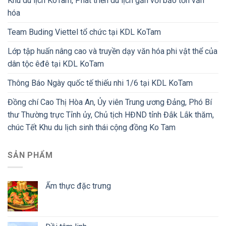
Khu du lịch KoTam, Phát triển du lịch gắn với bảo tồn văn
hóa
Team Buding Viettel tổ chức tại KDL KoTam
Lớp tập huấn nâng cao và truyền dạy văn hóa phi vật thể của
dân tộc êđê tại KDL KoTam
Thông Báo Ngày quốc tế thiếu nhi 1/6 tại KDL KoTam
Đồng chí Cao Thị Hòa An, Ủy viên Trung ương Đảng, Phó Bí
thư Thường trực Tỉnh ủy, Chủ tịch HĐND tỉnh Đắk Lắk thăm,
chúc Tết Khu du lịch sinh thái cộng đồng Ko Tam
SẢN PHẨM
Ẩm thực đặc trưng