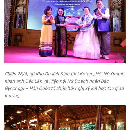
Chiều 26/8, tại Khu Du lịch Sinh thái Kotam, Hội Nữ Doanh
nhân tỉnh Đắk Lắk và Hiệp hội Nữ Doanh nhân Bắc
Gyeonggi – Hàn Quốc tổ chức hội nghị ký kết hợp tác giao
thương.