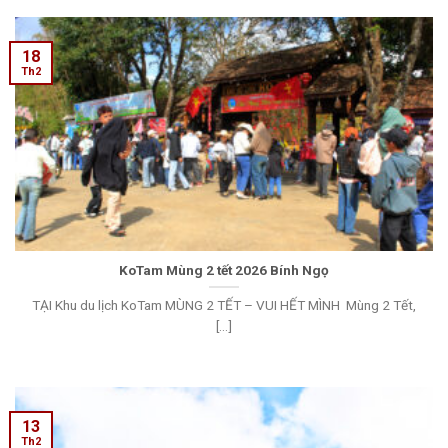
18
Th2
KoTam Mùng 2 tết 2026 Bính Ngọ
TẠI Khu du lịch KoTam MÙNG 2 TẾT – VUI HẾT MÌNH Mùng 2 Tết,
[...]
13
Th2