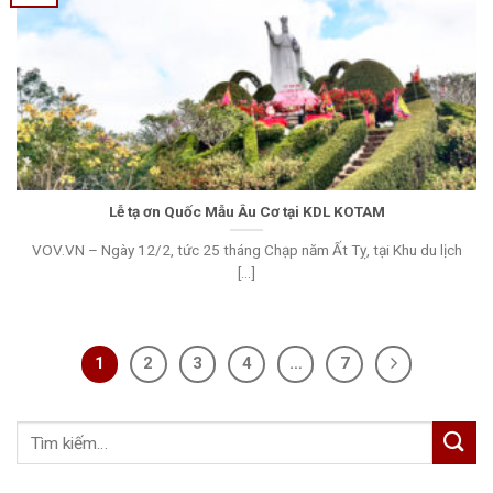
Lễ tạ ơn Quốc Mẫu Âu Cơ tại KDL KOTAM
VOV.VN – Ngày 12/2, tức 25 tháng Chạp năm Ất Tỵ, tại Khu du lịch
[...]
1
2
3
4
…
7