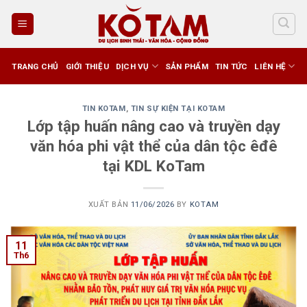
Skip
to
content
TRANG CHỦ
GIỚI THIỆU
DỊCH VỤ
SẢN PHẨM
TIN TỨC
LIÊN HỆ
TIN KOTAM
,
TIN SỰ KIỆN TẠI KOTAM
Lớp tập huấn nâng cao và truyền dạy
văn hóa phi vật thể của dân tộc êđê
tại KDL KoTam
XUẤT BẢN
11/06/2026
BY
KOTAM
11
Th6