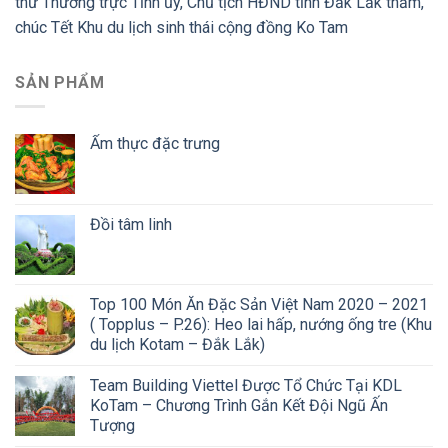
thư Thường trực Tỉnh ủy, Chủ tịch HĐND tỉnh Đắk Lắk thăm,
chúc Tết Khu du lịch sinh thái cộng đồng Ko Tam
SẢN PHẨM
Ẩm thực đặc trưng
Đồi tâm linh
Top 100 Món Ăn Đặc Sản Việt Nam 2020 – 2021
( Topplus – P.26): Heo lai hấp, nướng ống tre (Khu
du lịch Kotam – Đắk Lắk)
Team Building Viettel Được Tổ Chức Tại KDL
KoTam – Chương Trình Gắn Kết Đội Ngũ Ấn
Tượng