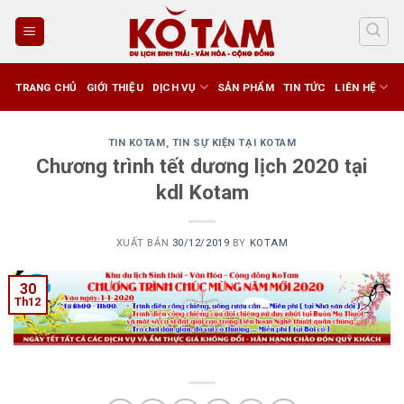
Skip
to
content
TRANG CHỦ
GIỚI THIỆU
DỊCH VỤ
SẢN PHẨM
TIN TỨC
LIÊN HỆ
TIN KOTAM
,
TIN SỰ KIỆN TẠI KOTAM
Chương trình tết dương lịch 2020 tại
kdl Kotam
XUẤT BẢN
30/12/2019
BY
KOTAM
30
Th12